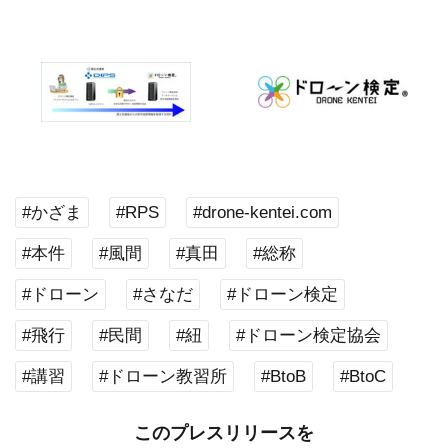
#かざま
#RPS
#drone-kentei.com
#本件
#風間
#真田
#総称
#ドローン
#さなだ
#ドローン検定
#飛行
#民間
#紐
#ドローン検定協会
#講習
#ドローン教習所
#BtoB
#BtoC
このプレスリリースを