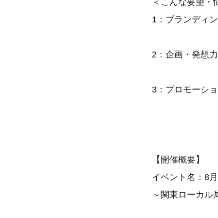
＜こんな要望・
1：ブランディ
2：企画・発想
3：プロモーシ
【開催概要】
イベント名：8
～関東ローカル