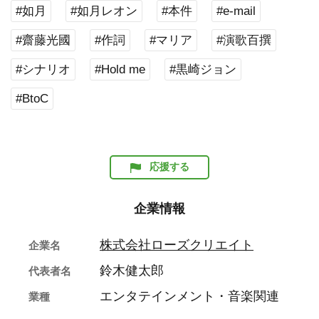
#如月
#如月レオン
#本件
#e-mail
#齋藤光國
#作詞
#マリア
#演歌百撰
#シナリオ
#Hold me
#黒崎ジョン
#BtoC
応援する
企業情報
株式会社ローズクリエイト
企業名
鈴木健太郎
代表者名
エンタテインメント・音楽関連
業種