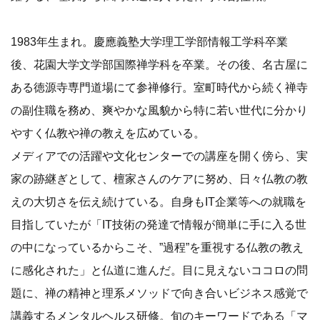
1983年生まれ。慶應義塾大学理工学部情報工学科卒業
後、花園大学文学部国際禅学科を卒業。その後、名古屋に
ある徳源寺専門道場にて参禅修行。室町時代から続く禅寺
の副住職を務め、爽やかな風貌から特に若い世代に分かり
やすく仏教や禅の教えを広めている。
メディアでの活躍や文化センターでの講座を開く傍ら、実
家の跡継ぎとして、檀家さんのケアに努め、日々仏教の教
えの大切さを伝え続けている。自身もIT企業等への就職を
目指していたが「IT技術の発達で情報が簡単に手に入る世
の中になっているからこそ、”過程”を重視する仏教の教え
に感化された」と仏道に進んだ。目に見えないココロの問
題に、禅の精神と理系メソッドで向き合いビジネス感覚で
講義するメンタルヘルス研修。旬のキーワードである「マ