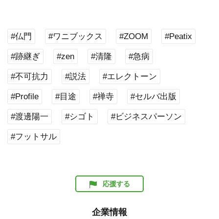
#仏門
#ワニブックス
#ZOOM
#Peatix
#跡継ぎ
#zen
#清隆
#急病
#不可抗力
#説法
#エレクトーン
#Profile
#目途
#禅寺
#セルバ出版
#渡邊陽一
#シゴト
#ビジネスパーソン
#フットサル
応援する
企業情報