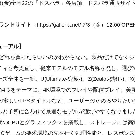
0日(金)全国22の「ドスパラ」各店舗、ドスパラ通販サ
 ブランドサイト
：
https://galleria.net/
7/3（金）12:00 OPE
ューアル】
はどれを買ったらいいのかわからない。製品だけでなく
ィを考え直し、従来モデルのモデル名称を廃し、選びやす
を一新。U(Ultimate-究極-)、Z(Zealot-熱狂-)、X(e
-洗練-)の4つをテーマに、4K環境でのプレイや配信プレイ、
きの激しいFPSタイトルなど、ユーザーの求めるやりたい
ルと予算に合わせて最適なモデルが選びやすくなりまし
のCPUとグラフィックスを搭載し、ストレージには高速な
PCゲームの要求環境の先を行く処理性能と、レスポン