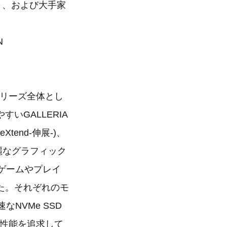
イト、および大手家
N
シリーズ全体とし
いGALLERIA
Xtend-伸展-)、
美麗なグラフィック
ゲームやプレイ
た。それぞれのモ
NVMe SSD
ス性能を追求して