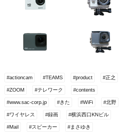
#actioncam
#TEAMS
#product
#正之
#ZOOM
#テレワーク
#contents
#www.sac-corp.jp
#きた
#WiFi
#北野
#ワイヤレス
#録画
#横浜西口KNビル
#Mail
#スピーカー
#まさゆき