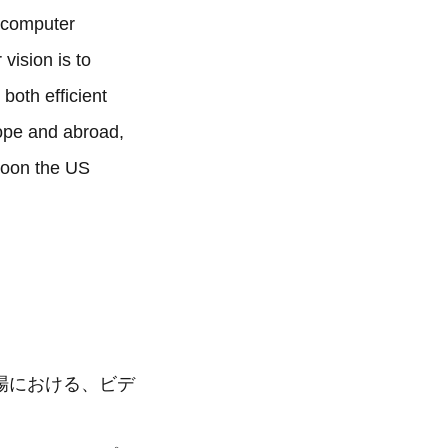
 computer
vision is to
both efficient
rope and abroad,
 soon the US
場における、ビデ