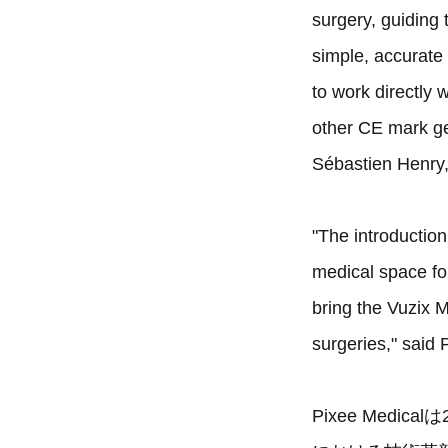
surgery, guiding 
simple, accurate
to work directly 
other CE mark ge
Sébastien Henry,
"The introductio
medical space fo
bring the Vuzix 
surgeries," said 
Pixee Med