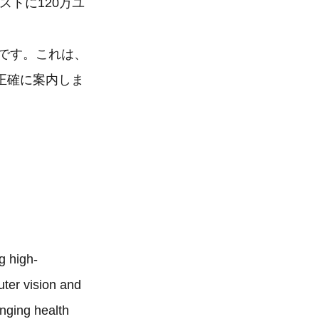
ストに120万ユ
ムです。これは、
正確に案内しま
g high-
ter vision and
enging health