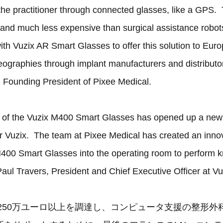
the practitioner through connected glasses, like a GPS. 
 and much less expensive than surgical assistance robot
with Vuzix AR Smart Glasses to offer this solution to Eu
ographies through implant manufacturers and distribut
 Founding President of Pixee Medical.
n of the Vuzix M400 Smart Glasses has opened up a new v
r Vuzix. The team at Pixee Medical has created an innov
M400 Smart Glasses into the operating room to perform 
Paul Travers, President and Chief Executive Officer at V
icalは250万ユーロ以上を調達し、コンピュータ支援の整形