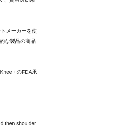
すく、費用対効果
ントメーカーを使
新的な製品の商品
Knee +のFDA承
nd then shoulder