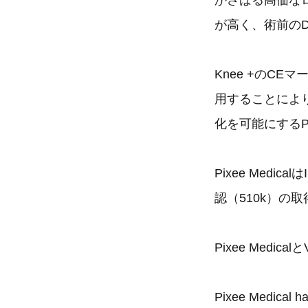
かさばる高価なロ
が高く、術前のD
Knee +のC
用することによ
化を可能にするPi
Pixee Medic
認（510k）の
Pixee Medi
Pixee Medical ha