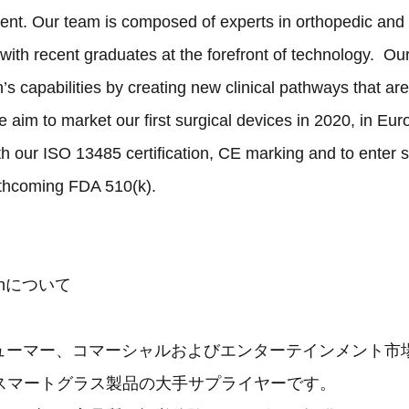
nt. Our team is composed of experts in orthopedic and
with recent graduates at the forefront of technology. Our 
 capabilities by creating new clinical pathways that are 
 aim to market our first surgical devices in 2020, in Eu
th our ISO 13485 certification, CE marking and to enter
rthcoming FDA 510(k).
tionについて
ンシューマー、コマーシャルおよびエンターテインメント市
スマートグラス製品の大手サプライヤーです。