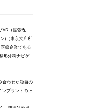
びAR（拡張現
ション)（東京支店所
る医療企業である
た整形外科ナビゲ
み合わせた独自の
とインプラントの正