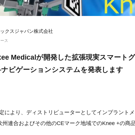
ックスジャパン株式会社
リース
Pixee Medicalが開発した拡張現実スマー
科ナビゲーションシステムを発表します
認定により、ディストリビューターとしてインプラント
州連合およびその他のCEマーク地域でのKnee +の商