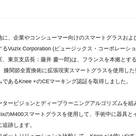
地に、企業やコンシューマー向けのスマートグラスおよ
Vuzix Corporation (ビュージックス・コーポレー
区、東京支店長：藤井 慶一郎)は、フランスを本拠とす
dicalは、膝関節全置換術に拡張現実スマートグラスを使用し
であるKnee +のCEマーキング認証を取得しました。
ータービジョンとディープラーニングアルゴリズムを組
zixのM400スマートグラスを使用して、手術中に器具
に追跡します。