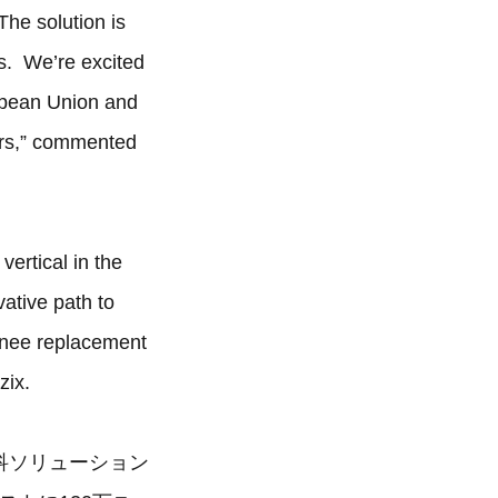
The solution is
s. We’re excited
ropean Union and
ors,” commented
ertical in the
ative path to
knee replacement
uzix.
外科ソリューション