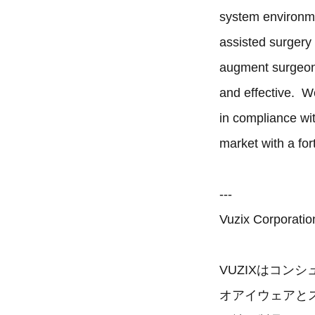
system environme
assisted surgery 
augment surgeon’s
and effective. We
in compliance wi
market with a fo
---
Vuzix Corpora
VUZIXはコ
オアイウェアと