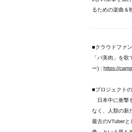
るための楽曲＆
■クラウドファン
「バ美肉」を歌で世
ー) :
https://camp
■プロジェクト
日本中に衝撃を
なく、人類の新
最古のVTube