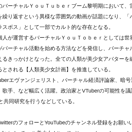
バーチャルＹｏｕＴｕｂｅｒブーム黎明期において、
を繰り返すという異様な雰囲気の動画が話題になり、「
ラスボス」として一部でカルト的な存在となる。
人が運営するバーチャルＹｏｕＴｏｂｅｒとしては世
がバーチャル活動を始める方法などを発信し、バーチャ
えるきっかけとなった。全ての人類が美少女アバターを
るとされる【人類美少女計画】を推進している。
uberエヴァンジェリスト、バーチャル経済評論家、暗
歌手、など幅広く活躍。政治家とVTuberの可能性を
究者と共同研究を行うなどしている。
witterのフォローとYouTubeのチャンネル登録をお願