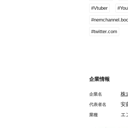
#Vtuber
#You
#nemchannel.bo
#twitter.com
企業情報
株
企業名
安
代表者名
エ
業種