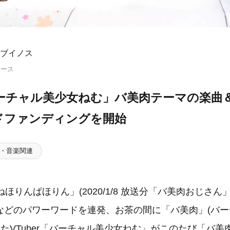
ブイノス
リース
「バーチャル美少女ねむ」バ美肉テーマの楽曲
ドファンディングを開始
・音楽関連
ねほりんぱほりん」(2020/1/8 放送分「バ美肉おじさん
などのパワーワードを連発、お茶の間に「バ美肉」(バ
けたVTuber「バーチャル美少女ねむ」がこのたび「バ