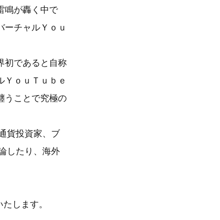
雷鳴が轟く中で
バーチャルＹｏｕ
界初であると自称
ルＹｏｕＴｕｂｅ
纏うことで究極の
号通貨投資家、ブ
議論したり、海外
いいたします。