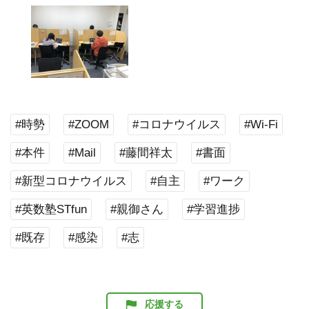
#時勢
#ZOOM
#コロナウイルス
#Wi-Fi
#本件
#Mail
#藤間祥太
#書面
#新型コロナウイルス
#自主
#ワーク
#英数塾STfun
#親御さん
#学習進捗
#既存
#感染
#志
応援する