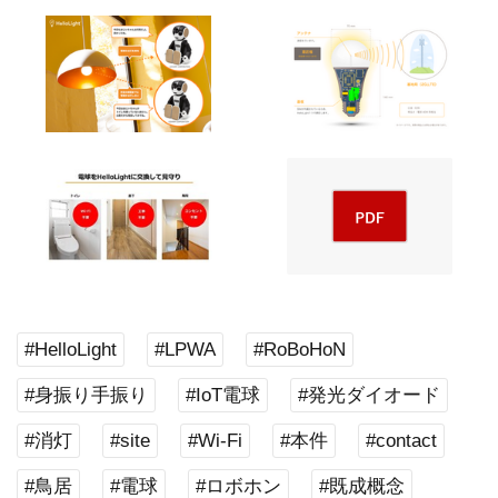
#HelloLight
#LPWA
#RoBoHoN
#身振り手振り
#IoT電球
#発光ダイオード
#消灯
#site
#Wi-Fi
#本件
#contact
#鳥居
#電球
#ロボホン
#既成概念