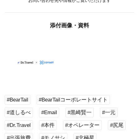
お問い合わせ先や情報がご覧いただけます
添付画像・資料
#BearTail
#BearTailコーポレートサイト
#道しるべ
#Email
#黒崎賢一
#一元
#Dr.Travel
#本件
#オペレーター
#尻尾
#出張旅費
#モノサシ
#北極星