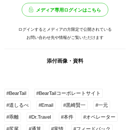
メディア専用ログインはこちら
ログインするとメディアの方限定で公開されている
お問い合わせ先や情報がご覧いただけます
添付画像・資料
#BearTail
#BearTailコーポレートサイト
#道しるべ
#Email
#黒崎賢一
#一元
#乖離
#Dr.Travel
#本件
#オペレーター
#尻尾
#通算
#実情
#フィードバック