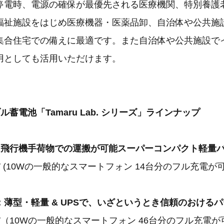
停電時、電源の確保が最優先される医療機関、特別養護
福祉施設をはじめ医療機器・医薬品卸、自治体や公共施
集合住宅での備えに最適です。また自治体や公共施設で
用としても活用いただけます。
蓄電池「Tamaru Lab. シリーズ」ラインナップ
4」: 飛行機手荷物での運搬が可能スーパーコンパクト軽量
W (10Wの一般的なスマートフォン 14台分のフル充電が可
2」：薄型・軽量 & UPSで、いざというとき信頼のおける
W（10Wの一般的なスマートフォン 46台分のフル充電が