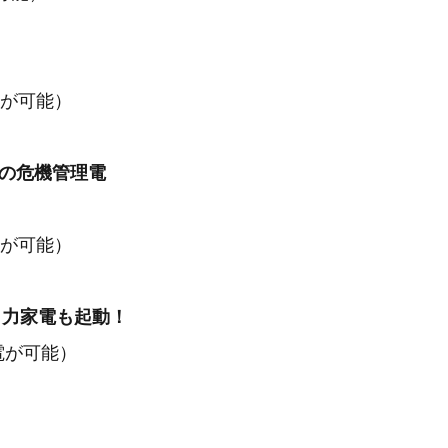
電が可能）
スの危機管理電
電が可能）
出力家電も起動！
電が可能）