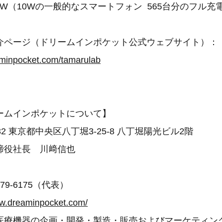
00W（10Wの一般的なスマートフォン 565台分のフル充
介ページ（ドリームインポケット公式ウェブサイト）：
aminpocket.com/tamarulab
ームインポケットについて】
032 東京都中央区八丁堀3-25-8 八丁堀陽光ビル2階
締役社長 川﨑信也
月
79-6175（代表）
ww.dreaminpocket.com/
医療機器の企画・開発・製造・販売およびマーケティン