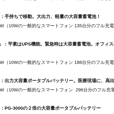
46」：手持ちで移動。大出力、軽量の大容量蓄電池！
00W（10Wの一般的なスマートフォン 135台分のフル充
00B」：平素はUPS機能。緊急時は大容量蓄電池。オフィ
00W（10Wの一般的なスマートフォン 188台分のフル充
00」：出力大容量ポータブルバッテリー。医療現場に、高
00W（10Wの一般的なスマートフォン 296台分のフル充
0」：PG-3000の２倍の大容量ポータブルバッテリー