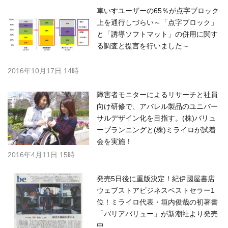
車いすユーザーの65％が点字ブロック
上を通行しづらい～「点字ブロック」
と「誘導ソフトマット」の併用に関す
る調査と提言を行いました～
2016年10月17日 14時
障害者モニターによるリサーチと社員
向け研修で、アパレル製品のユニバー
サルデザイン化を目指す。(株)バリュ
ープランニングと(株)ミライロが試着
会を実施！
2016年4月11日 15時
発売5日後に重版決定！紀伊國屋書店
ウェブストアビジネスベストセラー1
位！ミライロ代表・垣内俊哉の初著書
「バリアバリュー」が新潮社より発売
中