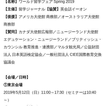
【名称】
ワールド留学フェア Spring 2019
【主催】
留学ジャーナル
【協賛】
英会話イーオン
【後援】
アメリカ大使館 商務部／オーストラリア大使館
商務部
【賛同】
カナダ大使館広報部／ニュージーランド大使館
エデュケーション・ニュージーランド／ブリティッシュ・
カウンシル 教育推進・連携部／マルタ観光局／公益財団
法人 日本英語検定協会／一般社団法人 CIEE国際教育交換
協議会
【会場／日時】
①東京会場
2019年5月12日（日）11:00～17:30（セミナーは10:40
～）