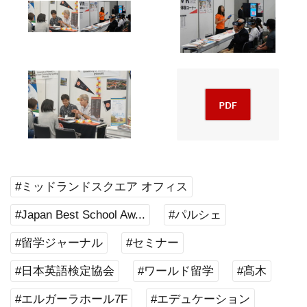
#ミッドランドスクエア オフィス
#Japan Best School Aw...
#パルシェ
#留学ジャーナル
#セミナー
#日本英語検定協会
#ワールド留学
#髙木
#エルガーラホール7F
#エデュケーション