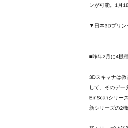
ンが可能。1月
▼日本3Dプリ
■昨年2月に4
3Dスキャナは
して、そのデー
EinScanシ
新シリーズの2