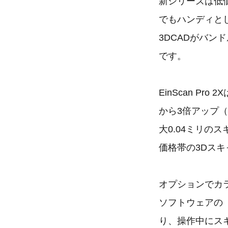
新シリーズは低
でもハンディと
3DCADがバン
です。
EinScan 
から3倍アップ（
大0.04ミリの
価格帯の3Dス
オプションでカ
ソフトウェアの「
り、操作中にス