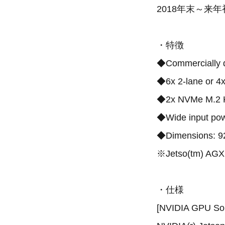
2018年末～来年
・特徴
◆Commercially 
◆6x 2-lane or 4
◆2x NVMe M.2 K
◆Wide input po
◆Dimensions: 92
※Jetso(tm)
・仕様
[NVIDIA GPU SoC