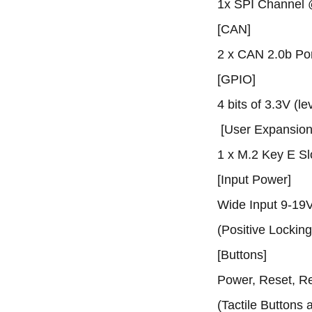
1x SPI Channel 
[CAN]
2 x CAN 2.0b Po
[GPIO]
4 bits of 3.3V (l
[User Expansion
1 x M.2 Key E Sl
[Input Power]
Wide Input 9-19
(Positive Locking
[Buttons]
Power, Reset, R
(Tactile Buttons 