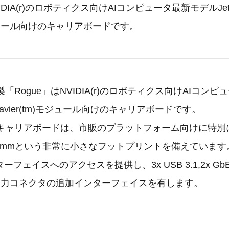
IDIA(r)のロボティクス向けAIコンピュータ最新モデルJetso
)モジュール向けのキャリアボードです。
ch社製「Rogue」はNVIDIA(r)のロボティクス向けAIコ
AGX Xavier(tm)モジュール向けのキャリアボードです。
向けキャリアボードは、市販のプラットフォーム向けに特
105mmという非常に小さなフットプリントを備えています。
フェイスへのアクセスを提供し、3x USB 3.1,2x GbE、
Jr.電源入力コネクタの追加インターフェイスを有します。