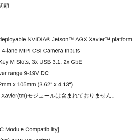
初頭
deployable NVIDIA® Jetson™ AGX Xavier™ platform
x 4-lane MIPI CSI Camera Inputs
ey M Slots, 3x USB 3.1, 2x GbE
wer range 9-19V DC
mm x 105mm (3.62″ x 4.13″)
 AGX Xavier(tm)モジュールは含まれておりません。
 Module Compatibility]