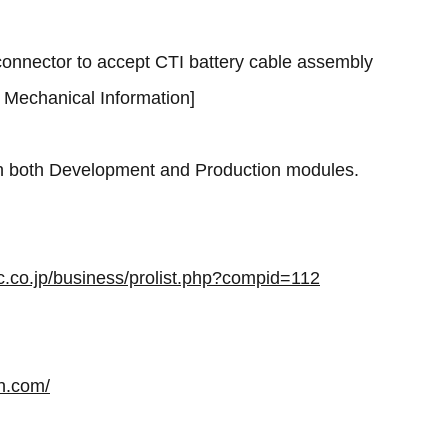
connector to accept CTI battery cable assembly
 Mechanical Information]
th both Development and Production modules.
.co.jp/business/prolist.php?compid=112
ch.com/