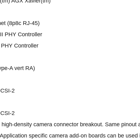
n(tm) AGX Xavier(tm)
net (8p8c RJ-45)
I PHY Controller
 PHY Controller
ype-A vert RA)
 CSI-2
 CSI-2
a high-density camera connector breakout. Same pinout 
 Application specific camera add-on boards can be used 