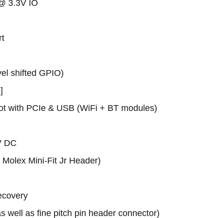
@ 3.3V IO
rt
evel shifted GPIO)
]
ot with PCIe & USB (WiFi + BT modules)
V DC
 Molex Mini-Fit Jr Header)
ecovery
as well as fine pitch pin header connector)