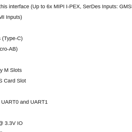
 this interface (Up to 6x MIPI I-PEX, SerDes Inputs: GMS
MI Inputs)
s (Type-C)
cro-AB)
y M Slots
S Card Slot
ls UART0 and UART1
@ 3.3V IO