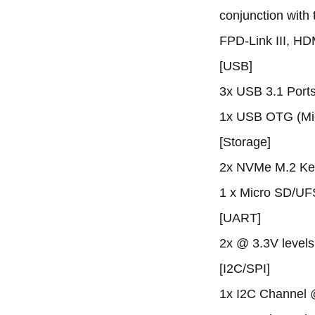
conjunction with
FPD-Link III, HD
[USB]
3x USB 3.1 Port
1x USB OTG (Mi
[Storage]
2x NVMe M.2 Ke
1 x Micro SD/UF
[UART]
2x @ 3.3V leve
[I2C/SPI]
1x I2C Channel 