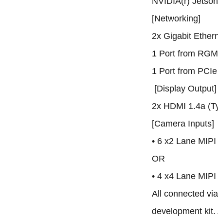
NVIDIA(r) Jetso
[Networking]
2x Gigabit Ether
1 Port from RGMI
1 Port from PCIe
[Display Output]
2x HDMI 1.4a (T
[Camera Inputs]
• 6 x2 Lane MIPI
OR
• 4 x4 Lane MIPI
All connected vi
development kit.