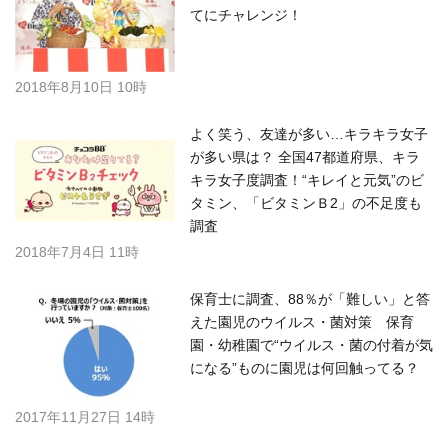
てにチャレンジ！
2018年8月10日 10時
よく笑う、友達が多い…キラキラ女子
が多い県は？ 全国47都道府県、キラ
キラ女子度調査！“キレイと元気”のビ
タミン、「ビタミンＢ2」の不足度も
調査
2018年7月4日 11時
保育士に調査、88％が「難しい」と答
えた園児のウイルス・菌対策 保育
園・幼稚園で“ウイルス・菌の付着が気
になる”ものに園児は何回触ってる？
2017年11月27日 14時