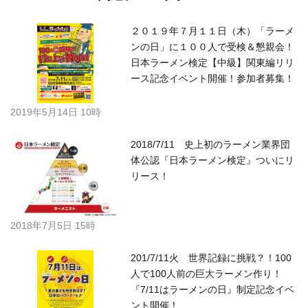
２０１９年７月１１日（木）「ラーメ
ンの日」に１００人で受検＆懇親会！
日本ラーメン検定【中級】関東編リリ
ース記念イベント開催！参加者募集！
2019年5月14日 10時
2018/7/11 史上初のラーメン業界団
体公認『日本ラーメン検定』ついにリ
リース！
2018年7月5日 15時
201/7/11火 世界記録に挑戦？！100
人で100人前の巨大ラーメン作り！
『7/11はラーメンの日』制定記念イベ
ント開催！