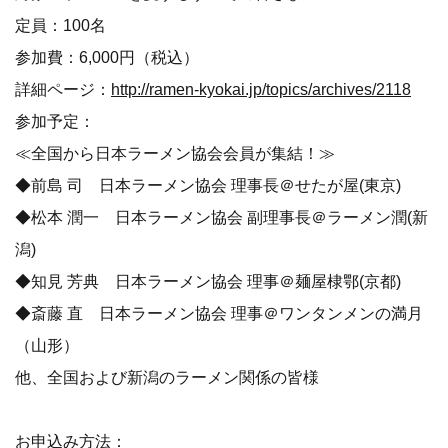
定員：100名
参加費：6,000円（税込）
詳細ページ：
http://ramen-kyokai.jp/topics/archives/2118
参加予定：
≪全国から日本ラーメン協会会員が集結！≫
◆前島 司 日本ラーメン協会 理事長＠せたが屋(東京)
◆松本 潤一 日本ラーメン協会 副理事長＠ラーメン潤(新
潟)
◆知見 芳典 日本ラーメン協会 理事＠麺屋棣鄂(京都)
◆斎藤 直 日本ラーメン協会 理事＠ワンタンメンの満月
（山形）
他、全国および新潟のラーメン関係の皆様
お申込み方法：