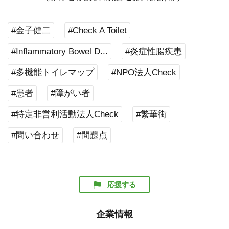
#金子健二
#Check A Toilet
#Inflammatory Bowel D...
#炎症性腸疾患
#多機能トイレマップ
#NPO法人Check
#患者
#障がい者
#特定非営利活動法人Check
#繁華街
#問い合わせ
#問題点
応援する
企業情報