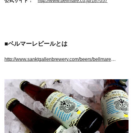
公式サイト：
http://www.bellmare.co.jp/187057
■ベルマーレビールとは
http://www.sanktgallenbrewery.com/beers/bellmarebeer/