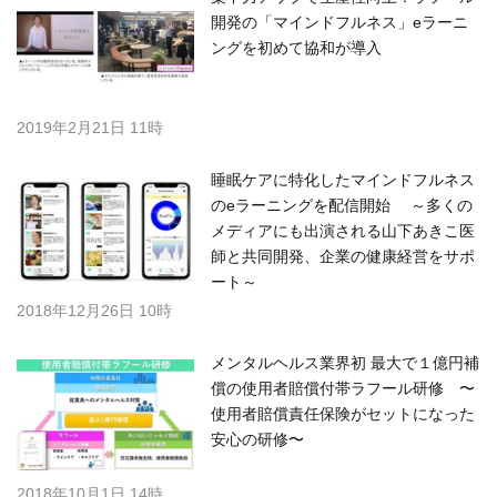
開発の「マインドフルネス」eラーニ
ングを初めて協和が導入
2019年2月21日 11時
睡眠ケアに特化したマインドフルネス
のeラーニングを配信開始 ～多くの
メディアにも出演される山下あきこ医
師と共同開発、企業の健康経営をサポ
ート～
2018年12月26日 10時
メンタルヘルス業界初 最大で１億円補
償の使用者賠償付帯ラフール研修 〜
使用者賠償責任保険がセットになった
安心の研修〜
2018年10月1日 14時