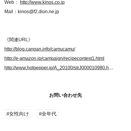
Web：
http://www.kinos.co.jp
Mail：kinos@f2.dion.ne.jp
《関連URL》
http://blog.canpan.info/camucamu/
http://e-amazon.jp/campaign/recipecontest1.html
http://www.hotpepper.jp/A_20100/strJ000010980.html
お問い合わせ先
#女性向け
#全年代