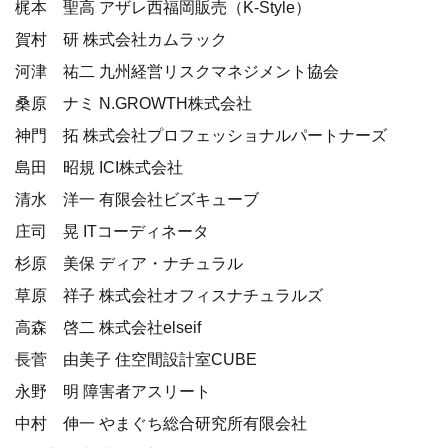
梶本 聖高 アザレ西福岡販売（K-Style）
賀村 研 株式会社カムラック
河津 祐二 九州経営リスクマネジメント協会
桑原 ナミ N.GROWTH株式会社
神門 拓 株式会社プロフェッショナルパートナーズ
島田 昭規 ICI株式会社
清水 洋一 有限会社ビズキューブ
庄司 晃 ITコーディネータ
杉原 美保 ディア・ナチュラル
草原 祥子 株式会社オフィスナチュラルズ
高森 啓二 株式会社elseif
長菅 由美子 住空間設計室CUBE
永野 明 障害者アスリート
中村 伸一 やまぐち総合研究所有限会社