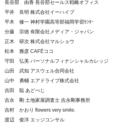
長谷部 由香 長谷部セールス戦略オフィス
平井 良明 株式会社イーハイブ
平木 修一 神村学園高等部福岡学習ｾﾝﾀｰ
分藤 宗徳 有限会社メディア・ジャパン
正木 研次 株式会社マルショウ
松本 雅彦 CAFÉココ
守田 弘美 パーソナルフィナンシャルカレッジ
山田 武知 アスウェル合同会社
山中 勇輔 エアドライブ株式会社
吉田 聡 あどべじ
吉永 剛 土地家屋調査士 吉永剛事務所
吉村 かおり flowers very smile.
渡辺 俊洋 エッジコンサル