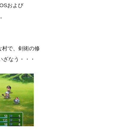
iOSおよび
す。
な村で、剣術の修
いざなう・・・