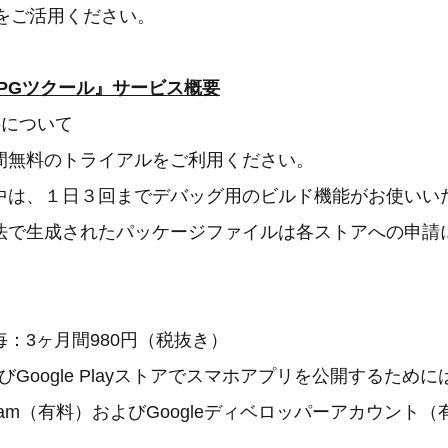
』をご活用ください。
or RPGツクール』サービス概要
料について
間無料のトライアルをご利用ください。
中は、１日３回までデバッグ用のビルド機能がお使いい
法で生成されたパッケージファイルは各ストアへの申請
：3ヶ月間980円（税抜き）
およびGoogle Playストアでスマホアプリを公開するためには
 Program（有料）およびGoogleディベロッパーアカウン
。