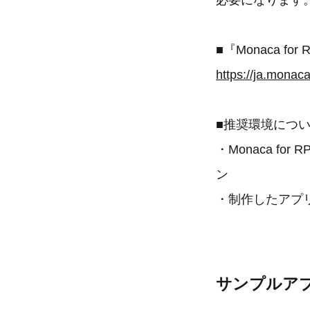
■『Monaca 
https://ja.monaca
■推奨環境につ
・Monaca fo
ン
・制作したアプリの動
サンプルア