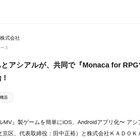
株式会社
リース
Aとアシアルが、共同で『Monaca for R
始！
機器
ルMV』製ゲームを簡単にiOS、Androidアプリ化〜 ア
文京区、代表取締役：田中正裕）と株式会社ＫＡＤＯＫ