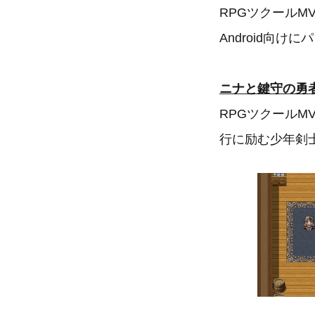
RPGツクールMV
Android向
ニナと鍵守の勇
RPGツクール
行に励む少年剣