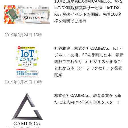
10月2日(水)株式会社CAMI&Co,、格安
IoT/DX環境構築新サービス「IoT-DX-
Kit」発表イベントを開催、先着100名
様を無料でご招待
2019年9月24日 15時
神谷雅史、株式会社CAMI&Co.、IoTビ
ジネス・技術、5Gを網羅した本「最新
図解で早わかり IoTビジネスがまるご
とわかる本（ソーテック社）」を発売
開始
2019年3月25日 10時
株式会社CAMI&Co.、教育事業から新
たに法人向けIoTSCHOOLをスタート