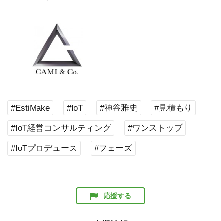
#EstiMake
#IoT
#神谷雅史
#見積もり
#IoT経営コンサルティング
#ワンストップ
#IoTプロデュース
#フェーズ
応援する