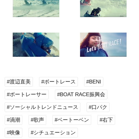
#渡辺直美
#ボートレース
#BENI
#ボートレーサー
#BOAT RACE振興会
#ソーシャルトレンドニュース
#口パク
#渦潮
#歌声
#ベートーベン
#右下
#映像
#シチュエーション