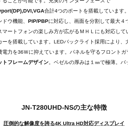
することが可能です。充実のインターフェースで
yport(DP),DVI,VGA
合計4つのポートを搭載しています。
ンドウ機能、
PIP/PBP
に対応し、画面を分割して最大４
スマートフォンの楽しみ方が広がるＭＨＬにも対応してい
カーを搭載しています。LEDバックライト採用により、
費電力を36Ｗに抑えています。パネルを守るフロントガ
ットフレームデザイン
。ベゼルの厚みは１㎜で極薄。バ
。
JN-T280UHD-NSの主な特徴
圧倒的な解像度を誇る4K Ultra HD対応ディスプレイ