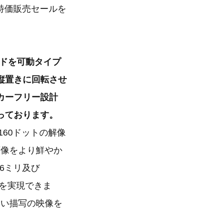
ー特価販売セールを
ンドを可動タイプ
縦置きに回転させ
カーフリー設計
っております。
2160ドットの解像
画像をより鮮やか
6ミリ及び
を実現できま
速い描写の映像を