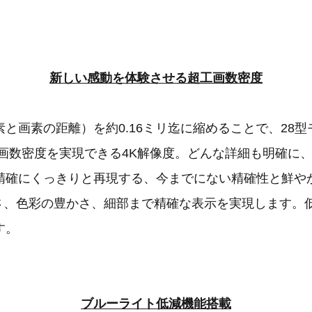
新しい感動を体験させる超工画数密度
と画素の距離）を約0.16ミリ迄に縮めることで、28
う高画数密度を実現できる4K解像度。どんな詳細も明確に
精確にくっきりと再現する、今までにない精確性と鮮や
明さ、色彩の豊かさ、細部まで精確な表示を実現します。
す。
ブルーライト低減機能搭載