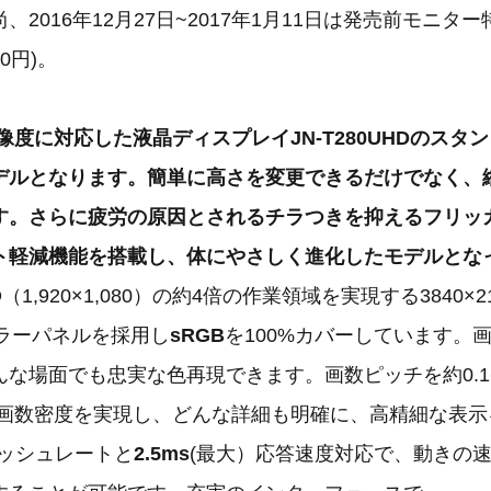
、2016年12月27日~2017年1月11日は発売前モニタ
0円)。
像度に対応した液晶ディスプレイJN-T280UHDのスタ
デルとなります。簡単に高さを変更できるだけでなく、
す。さらに疲労の原因とされるチラつきを抑えるフリッ
ト軽減機能を搭載し、体にやさしく進化したモデルとな
（1,920×1,080）の約4倍の作業領域を実現する3840×
tカラーパネルを採用し
sRGB
を100%カバーしています。
んな場面でも忠実な色再現できます。画数ピッチを約0.1
画数密度を実現し、どんな詳細も明確に、高精細な表示
ッシュレートと
2.5ms
(最大）応答速度対応で、動きの