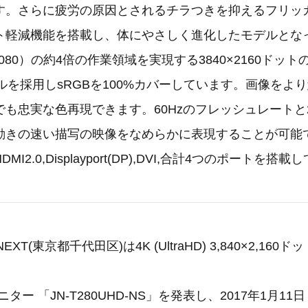
す。さらに疲労の原因とされるチラつきを抑えるフリッ
ト軽減機能を搭載し、体にやさしく進化したモデルとな
×1,080）の約4倍の作業領域を実現する3840×2160ドッ
パネルを採用しsRGBを100%カバーしています。画像をよ
も忠実な色再現できます。60Hzのフレッシュレートと2.
動きの速い描写の映像をなめらかに表現することが可能
I2.0,Displayport(DP),DVI,合計4つのポートを搭
XT(東京都千代田区)は4K (UltraHD) 3,840×2,160
ニター 「JN-T280UHD-NS」を発表し、2017年1月1