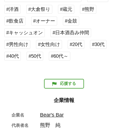
#洋酒
#大倉祭り
#蔵元
#熊野
#飲食店
#オーナー
#金鼓
#キャッシュオン
#日本酒呑み仲間
#男性向け
#女性向け
#20代
#30代
#40代
#50代
#60代～
応援する
企業情報
Bear's Bar
企業名
熊野 純
代表者名