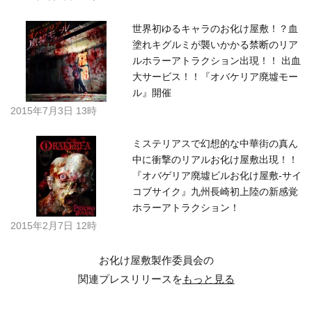
世界初ゆるキャラのお化け屋敷！？血
塗れキグルミが襲いかかる禁断のリア
ルホラーアトラクション出現！！ 出血
大サービス！！『オバケリア廃墟モー
ル』開催
2015年7月3日 13時
ミステリアスで幻想的な中華街の真ん
中に衝撃のリアルお化け屋敷出現！！
『オバゲリア廃墟ビルお化け屋敷-サイ
コブサイク』九州長崎初上陸の新感覚
ホラーアトラクション！
2015年2月7日 12時
お化け屋敷製作委員会の
関連プレスリリースを
もっと見る