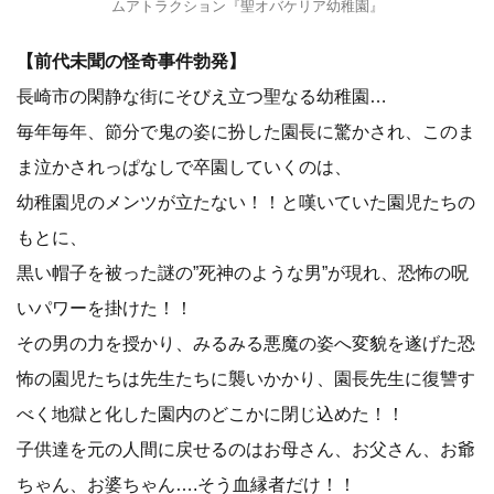
ムアトラクション『聖オバケリア幼稚園』
【前代未聞の怪奇事件勃発】
長崎市の閑静な街にそびえ立つ聖なる幼稚園…
毎年毎年、節分で鬼の姿に扮した園長に驚かされ、このま
ま泣かされっぱなしで卒園していくのは、
幼稚園児のメンツが立たない！！と嘆いていた園児たちの
もとに、
黒い帽子を被った謎の”死神のような男”が現れ、恐怖の呪
いパワーを掛けた！！
その男の力を授かり、みるみる悪魔の姿へ変貌を遂げた恐
怖の園児たちは先生たちに襲いかかり、園長先生に復讐す
べく地獄と化した園内のどこかに閉じ込めた！！
子供達を元の人間に戻せるのはお母さん、お父さん、お爺
ちゃん、お婆ちゃん….そう血縁者だけ！！