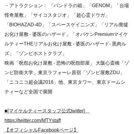
・アトラクション： 「パンドラの箱」「GENOM」「台場
怪奇屋敷」「サイコスタジオ」「超心霊ドウガ」
「BIOHAZAD-4D」「スペースゲイニンズ」「リアル廃墟
お化け屋敷 - 婆医のハザード」「オバケンPremiumマイケ
ルティーTHEリアルお化け屋敷 - 婆医のハザード- 黒肉ル
ズ」「ゾンビホストクラブ」
映画「呪怨お化け屋敷 - 恐怖の呪怨部屋」 大阪心斎橋「ゾ
ンビ防衛大学」東京ラフォーレ原宿「ゾンビ屋敷ZDU」
「ニコニコ超会議2016」他、東京タワー、東京ドームシ
ティーなど全国で展開
■[マイケルティースタッフ公式twitter]
https://twitter.com/MTYstaff
【オフィシャルFacebookページ】