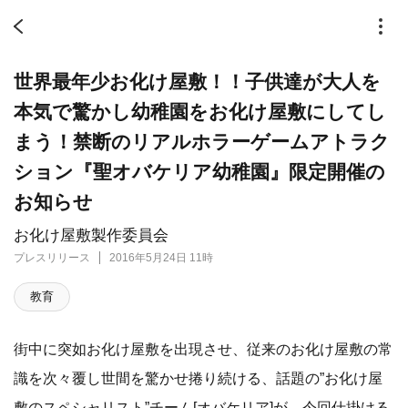
世界最年少お化け屋敷！！子供達が大人を
本気で驚かし幼稚園をお化け屋敷にしてし
まう！禁断のリアルホラーゲームアトラク
ション『聖オバケリア幼稚園』限定開催の
お知らせ
お化け屋敷製作委員会
プレスリリース
2016年5月24日 11時
教育
街中に突如お化け屋敷を出現させ、従来のお化け屋敷の常
識を次々覆し世間を驚かせ捲り続ける、話題の”お化け屋
敷のスペシャリスト”チーム[オバケリア]が、今回仕掛ける