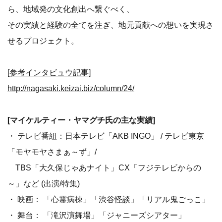
ら、地域発の文化創出へ繋ぐべく、
その実績と経験の全てを注ぎ、地元貢献への想いを実現さ
せるプロジェクト。
[参考インタビュウ記事]
http://nagasaki.keizai.biz/column/24/
[マイケルティー・ヤマグチ氏の主な実績]
・ テレビ番組：日本テレビ「AKB INGO」 / テレビ東京
「モヤモヤさまぁ～ず」/
TBS「大久保じゃあナイト」CX「フジテレビからの
～」など (出演/特集)
・ 映画： 「心霊病棟」「渋谷怪談」「リアル鬼ごっこ」
・ 舞台： 「滝沢演舞場」「ジャニーズシアター」