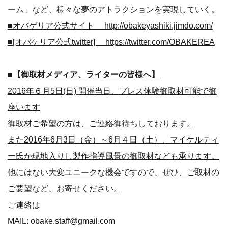
ーム」など、様々な夢のアトラクションを実現していく。
■オバゲリア公式サイト
http://obakeyashiki.jimdo.com/
■[オバケリア公式twitter]
https://twitter.com/OBAKEREA
■【御取材メディア、ライターの皆様へ】
2016年６月5日(日) 開催当日、プレス体験御取材可能で御
座います
御取材ご希望の方は、ご連絡御待ちしております。
また2016年6月3日（金）～6月４日（土）、マイケルティ
ー氏が現地入りし製作指導風景の御取材なども承ります。
他にはない大変ユニークな機会ですので、ぜひ、ご取材の
ご要望など、お寄せください。
ご連絡は
MAIL: obake.staff@gmail.com