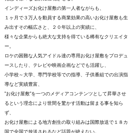
インディーズお化け屋敷の第一人者ながらも、
１ヶ月で３万人を動員する商業効果の高いお化け屋敷も生
み出すその幅広さと、２０年以上の実績に、
様々な企業からも絶大な支持を得ている稀有なクリエイタ
ー。
ロケの困難な人気アイドル達の専用お化け屋敷をプロデュ
ースしたり、テレビや映画企画などでも活躍し、
小学校～大学、専門学校等での指導、子供番組での出演指
導など実績豊富、
”お化け屋敷”を一つのメディアコンテンツとして昇華させ
るという理念により世間を驚かす活動は留まる事を知ら
ず、
お化け屋敷による地方創生の取り組みは国際放送で１８カ
国で全国で放送されるなど話題が絶えない。