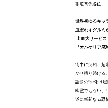
報道関係各位
世界初ゆるキャ
血塗れキグルミ
出血大サービス
『オバケリア廃
街中に突如、超
かせ捲り続ける
話題の”お化け
幽霊でもない、
遂に斬新なる恐