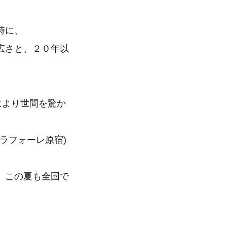
時に、
広さと、２０年以
により世間を驚か
ラフォーレ原宿)
、この夏も全国で