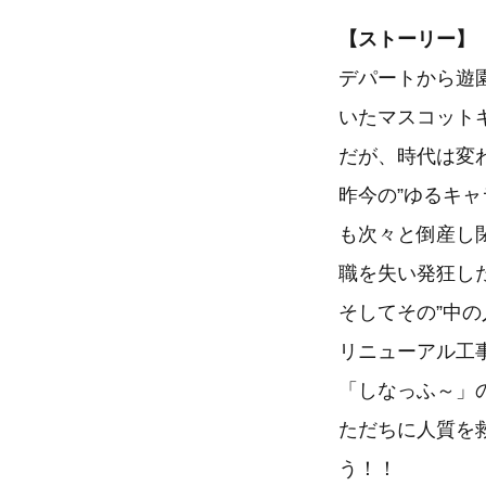
【ストーリー】
デパートから遊
いたマスコット
だが、時代は変
昨今の”ゆるキ
も次々と倒産し
職を失い発狂し
そしてその”中
リニューアル工
「しなっふ～」の
ただちに人質を
う！！