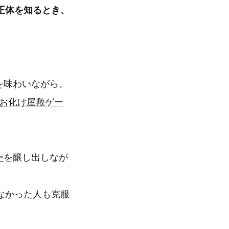
正体を知るとき、
を味わいながら、
”お化け屋敷ゲー
ー
を醸し出しなが
なかった人も克服