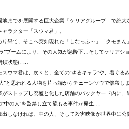
園地までを展開する巨大企業「ケリアグループ」で絶大
キャラクター「スウマ君」。
わり果て、そこへ突如現れた「しなっふ～」「クモまん
ャラ”ブームにより、その人気が急降下…そしてケリアシ
閉鎖状態に…
たスウマ君は、次々と、全ての”ゆるキャラ”や、着ぐる
の人”と思われる人物を片っ端からチェーンソウで惨殺し
事がストップし廃墟と化した店舗のバックヤード内に、
”中の人”を監禁し立て籠もる事件が発生….
救出しなければ、中の人、そして殺害映像が世界中に公