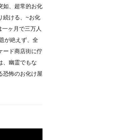
突如、超常的お化
り続ける、~お化
は一ヶ月で三万人
話題が絶えず、全
ケード商店街に佇
は、幽霊でもな
る恐怖のお化け屋