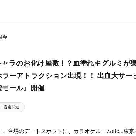
員会
キャラのお化け屋敷！？血塗れキグルミが
ホラーアトラクション出現！！ 出血大サー
墟モール』開催
・音楽関連
、台場のデートスポットに、カラオケルームetc...東