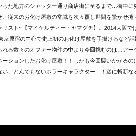
かった地方のシャッター通り商店街に至るまで…街中に
せ、従来のお化け屋敷の常識を次々覆し世間を驚かせ捲
ャリスト~【マイケルティー・ヤマグチ】。2014大阪で
5は東京原宿の中心で史上初のお化け屋敷を手掛けるなど
られる数々のオファー物件の中より今回挑むのは…アー
ベーションしたお化け屋敷！！しかも今回襲いかかるの
ない、とんでもないホラーキャラクター！！遂に斬新な