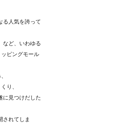
なる人気を誇って
」など、いわゆる
ョッピングモール
み、
まくり、
遂に見つけだした
開されてしま