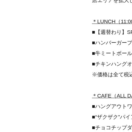
店エリアを拡大
＊LUNCH（11:0
■【週替わり】SPE
■ハンバーガープレ
■牛ミートボール
■チキンハングオ
※価格は全て税
＊CAFE（ALL 
■ハングアウトワ
■“ザクザク”パ
■チョコチップダ