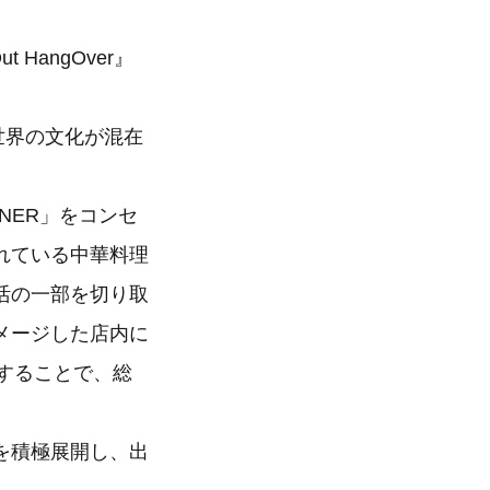
 HangOver』
「世界の文化が混在
INER」をコンセ
れている中華料理
活の一部を切り取
メージした店内に
施することで、総
を積極展開し、出