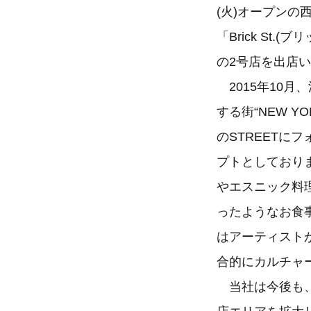
(火)オープンの
「Brick St.
の2号店を出店
2015年10月、
する街“NEW YO
のSTREETにフ
プトとしており
やエスニック料
ったようなお食
はアーティスト
合的にカルチャ
当社は今後も、