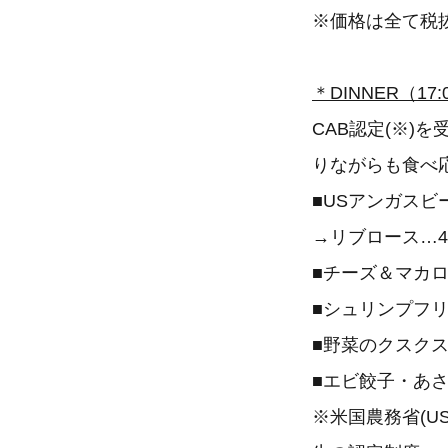
※価格は全て税
＊DINNER（17:
CAB認定(※
りながらも食べ
■USアンガス
→リブロース…4,3
■チーズ＆マカロ
■シュリンプフリ
■野菜のクスクス
■エビ餃子・あさ
※米国農務省(U