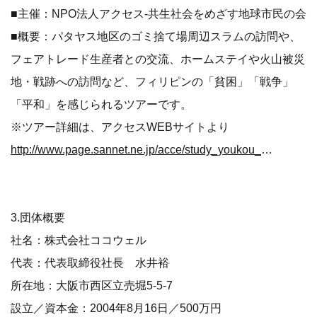
■主催：NPO法人アクセス-共生社会をめざす地球市民の会
■概要：パタヤス地区のゴミ捨て場周辺スラムの訪問や、
フェアトレード生産者との交流、ホームステイや火山被災
地・戦跡への訪問など、フィリピンの「貧困」「戦争」
「平和」を感じられるツアーです。
※ツアー詳細は、アクセスWEBサイトより
http://www.page.sannet.ne.jp/acce/study_youkou_Feb2016.html
3.団体概要
社名：株式会社ココウェル
代表：代表取締役社長 水井裕
所在地：大阪市西区立売堀5-5-7
設立／資本金：2004年8月16日／500万円