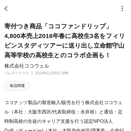
寄付つき商品「ココファンドリップ」
4,800本売上2016年春に高校生3名をフィリ
ピンスタディツアーに送り出し立命館守山
高等学校の高校生とのコラボ企画も！
株式会社ココウェル
プレスリリース
2015年12月9日 16時
食品関連
ココナッツ製品の製造輸入/販売を行う株式会社ココウェ
ル（本社：大阪市西区/代表取締役：水井裕）と通信・定
時制高校の生徒のキャリア支援を行う認定NPO法人
D×P（ディーピー)（本社：大阪市中央区/理事長：今井紀