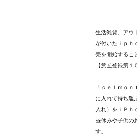
生活雑貨、アウ
が付いたｉｐｈ
売を開始するこ
【意匠登録第１
「ｃｅｌｍｏｎ
に入れて持ち運
入れ）をｉＰｈ
昼休みや子供の
す。