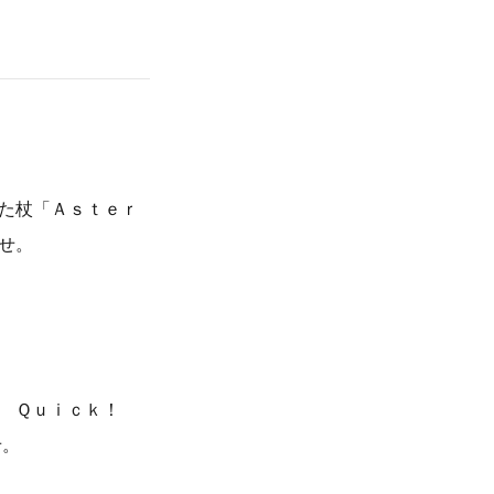
た杖「Ａｓｔｅｒ
せ。
 Ｑｕｉｃｋ！
せ。