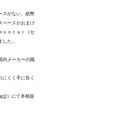
ースがない、紙幣
スペースがおまけ
ｍｏｎｔａｒ（セ
ました。
国内メーカーの職
れにくく手に良く
ar2/
）にて本格販