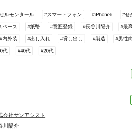
#セルモンタール
#スマートフォン
#iPhone6
#せ
スペース
#紙幣
#意匠登録
#長谷川陽介
#最
#内外装
#出し入れ
#貸し出し
#製造
#男性
30代
#40代
#20代
式会社サンアシスト
谷川陽介