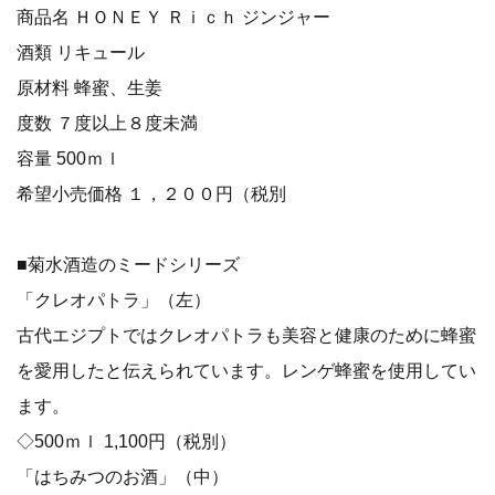
商品名 ＨＯＮＥＹ Ｒｉｃｈ ジンジャー
酒類 リキュール
原材料 蜂蜜、生姜
度数 ７度以上８度未満
容量 500ｍｌ
希望小売価格 １，２００円（税別
■菊水酒造のミードシリーズ
「クレオパトラ」（左）
古代エジプトではクレオパトラも美容と健康のために蜂蜜
を愛用したと伝えられています。レンゲ蜂蜜を使用してい
ます。
◇500ｍｌ 1,100円（税別）
「はちみつのお酒」（中）