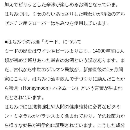
加えてピリッとした辛味が楽しめるお酒となっていま。
はちみつは、くせのないあっさりした味わいが特徴のアル
ゼンチン産クローバーはちみつを使用しています。
■はちみつのお酒「ミード」について
ミードの歴史はワインやビールより古く、14000年前に人
類が初めて巡りあった最古のお酒という説があります。ま
た、古代から中世のゲルマン民族が、新婚直後の1ヶ月間
家にこもり、はちみつ酒を飲んで子づくりに励んだことか
ら蜜月（Honeymoon・ハネムーン）という言葉が生まれ
たとされています。
はちみつには滋養強壮や人間の健康維持に必要なビタミ
ン・ミネラルがバランスよく含まれており、その殺菌力か
ら様々な効果が科学的に証明されています。こうした成分