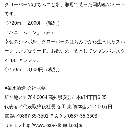
クローバーのはちみつと水、酵母で造った国内産のミード
です。
◇720ｍｌ 2,000円（税別）
「ハニームーン」（右）
幸せのシンボル、クローバーのはちみつから生まれたスパ
ークリングなミード。お祝いのお酒としてシャンパンスタ
イルにアレンジ。
◇750ｍｌ 3,000円（税別）
■菊水酒造 会社概要
所在地／〒784-0004 高知県安芸市本町4丁目6-25
代表者／代表取締役社長 春田 忠 資本金／4,500万円
電 話／0887-35-3501 ＦＡＸ／0887-35-3503
ＵＲＬ／
http://www.tosa-kikusui.co.jp/