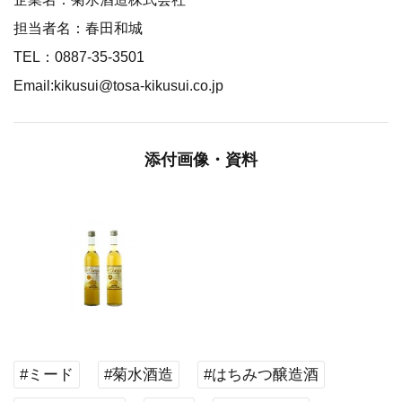
担当者名：春田和城
TEL：0887-35-3501
Email:kikusui@tosa-kikusui.co.jp
添付画像・資料
#ミード
#菊水酒造
#はちみつ醸造酒