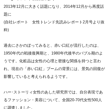
2013年12月に大きく話題になり、2014年12月から再度話
題に
(自社レポート 女性トレンド先読みレポート2月号より抜
粋)
過去にさかのぼってみると、赤い口紅が流行したのは、
1950年代の戦後復興期と、1980年代後半のバブル期のよ
うです。化粧品は女性の心理と密接な関係を持つと言わ
れ、現在の「赤い口紅」ブームの背景には、景気の回復が
影響していると考えられるようです。
ハー･ストーリィ女性のあした研究所では、自分表現であ
るファッション・美容について、全国20-70代女性500人
に調査しました。