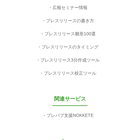
広報セミナー情報
プレスリリースの書き方
プレスリリース雛形100選
プレスリリースのタイミング
プレスリリース3分作成ツール
プレスリリース校正ツール
関連サービス
プレパブ支援NOKKETE