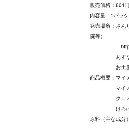
販売価格；864
内容量；1パッ
発売場所；さん
院等）
htt
あすなろ舎
お土産・
商品概要；マイ
マイメロディ
クロミ（黒
けろけろけろ
原料（主な成分