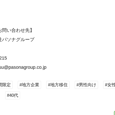
お問い合わせ先】
社パソナグループ
215
tsu@pasonagroup.co.jp
間限定
#地方企業
#地方移住
#男性向け
#女
#40代