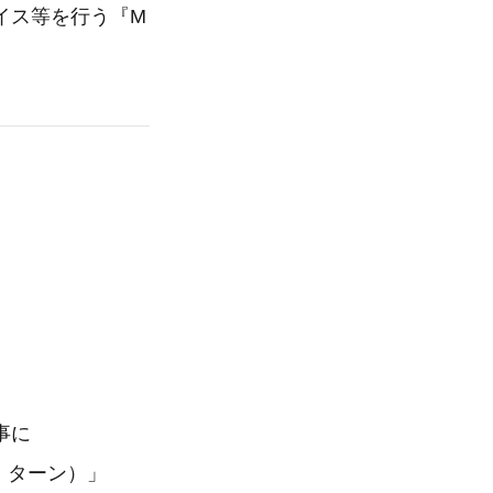
イス等を行う『M
事に
）ターン）」