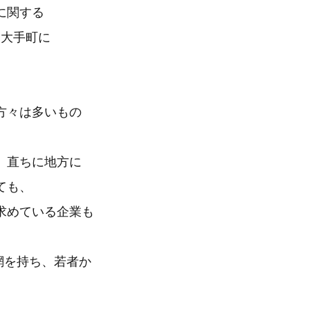
に関する
・大手町に
方々は多いもの
、直ちに地方に
ても、
求めている企業も
網を持ち、若者か