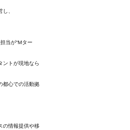
。
営し、
担当が“Mター
タントが現地なら
の都心での活動拠
スの情報提供や移