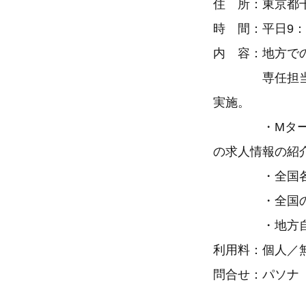
住 所：東京都千
時 間：平日9：
内 容：地方で
専任担当2名
実施。
・Mターン情
の求人情報の紹
・全国各地
・全国のコン
・地方自治体
利用料：個人／
問合せ：パソナ M