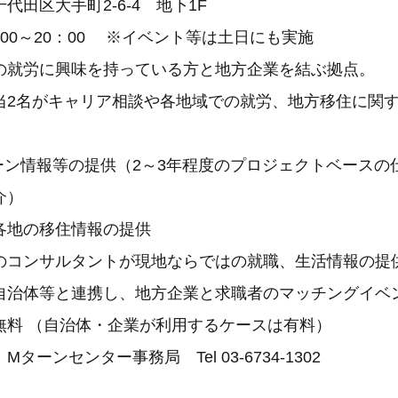
代田区大手町2‐6‐4 地下1F
00～20：00 ※イベント等は土日にも実施
の就労に興味を持っている方と地方企業を結ぶ拠点。
がキャリア相談や各地域での就労、地方移住に関す
報等の提供（2～3年程度のプロジェクトベースの仕
介）
の移住情報の提供
サルタントが現地ならではの就職、生活情報の提供
等と連携し、地方企業と求職者のマッチングイベン
無料 （自治体・企業が利用するケースは有料）
ターンセンター事務局 Tel 03‐6734‐1302