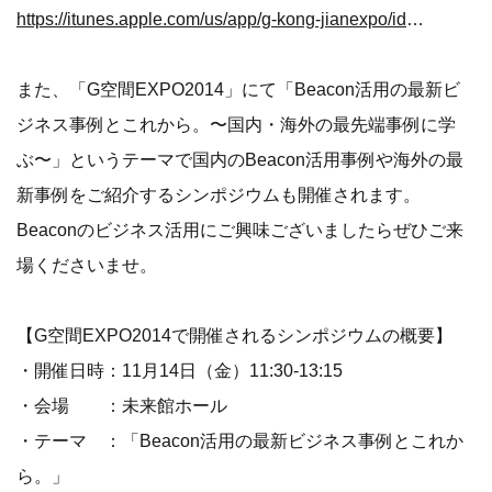
https://itunes.apple.com/us/app/g-kong-jianexpo/id929562481?l=ja&ls=1&mt=8
また、「G空間EXPO2014」にて「Beacon活用の最新ビ
ジネス事例とこれから。〜国内・海外の最先端事例に学
ぶ〜」というテーマで国内のBeacon活用事例や海外の最
新事例をご紹介するシンポジウムも開催されます。
Beaconのビジネス活用にご興味ございましたらぜひご来
場くださいませ。
【G空間EXPO2014で開催されるシンポジウムの概要】
・開催日時：11月14日（金）11:30-13:15
・会場 ：未来館ホール
・テーマ ：「Beacon活用の最新ビジネス事例とこれか
ら。」