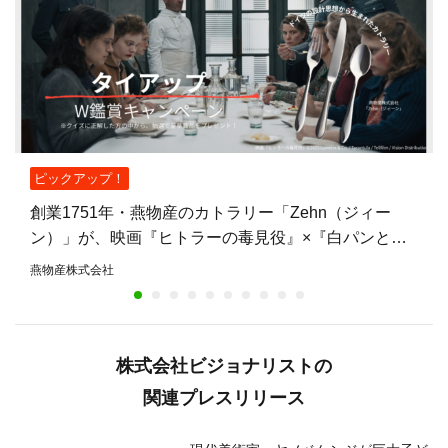
ピックアップ！
創業1751年・燕物産のカトラリー「Zehn（ジィー
ン）」が、映画『ヒトラーの毒見役』×『白パンと独
裁者』W鑑賞キャンペーンの賞品に——燕物産初の映
燕物産株式会社
画タイアップ
株式会社ビジョナリストの
関連プレスリリース