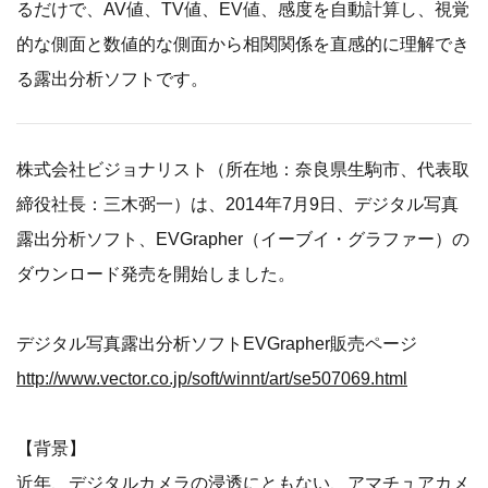
るだけで、AV値、TV値、EV値、感度を自動計算し、視覚
的な側面と数値的な側面から相関関係を直感的に理解でき
る露出分析ソフトです。
株式会社ビジョナリスト（所在地：奈良県生駒市、代表取
締役社長：三木弼一）は、2014年7月9日、デジタル写真
露出分析ソフト、EVGrapher（イーブイ・グラファー）の
ダウンロード発売を開始しました。
デジタル写真露出分析ソフトEVGrapher販売ページ
http://www.vector.co.jp/soft/winnt/art/se507069.html
【背景】
近年、デジタルカメラの浸透にともない、アマチュアカメ