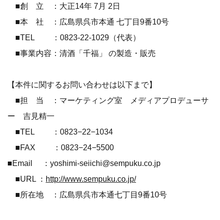
■創 立 ：大正14年 7月 2日
■本 社 ：広島県呉市本通 七丁目9番10号
■TEL ：0823-22-1029（代表）
■事業内容：清酒「千福」 の製造・販売
【本件に関するお問い合わせは以下まで】
■担 当 ：マーケティング室 メディアプロデューサ
ー 吉見精一
■TEL ：0823−22−1034
■FAX ：0823−24−5500
■Email ：yoshimi-seiichi@sempuku.co.jp
■URL ：
http://www.sempuku.co.jp/
■所在地 ：広島県呉市本通七丁目9番10号