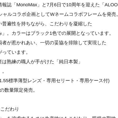
報誌「MonoMax」と7月6日で10周年を迎えた「ALOO
ペシャルコラボ企画としてWネームコラボフレームを発売
い普遍性を持ちながら、こだわりを凝縮した
み」。カラーはブラック1色での展開となっています。
両者が惹かれあい、一切の妥協を排除して実現した
がっています。
産は熟練の職人が手がけた「純日本製」
」。
円(1.55標準薄型レンズ・専用セリート・専用ケース付)
0本の数量限定発売。
のこだわり