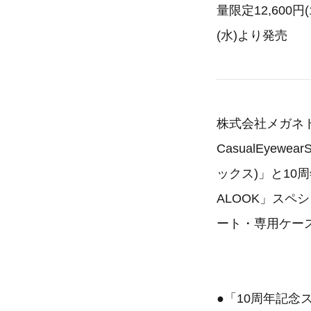
量限定12,600
(水)より発売
株式会社メガネト
CasualEyew
ックス)」と10
ALOOK」スペ
ート・専用ケース
●「10周年記念