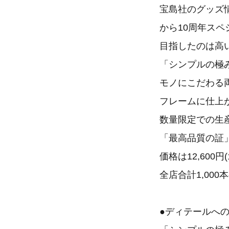
宝島社のグッズ情
から10周年ス
目指したのは高
「シンプルの極
モノにこだわる
フレームに仕上
数量限定での生
「最高品質の証
価格は12,600
全店合計1,00
●ディテールへ