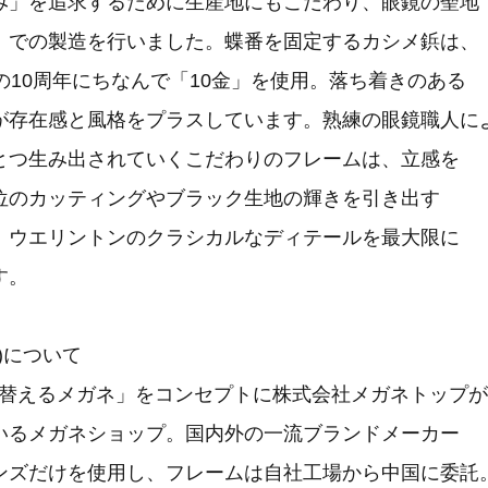
み」を追求するために生産地にもこだわり、眼鏡の聖地
」での製造を行いました。蝶番を固定するカシメ鋲は、
ク)の10周年にちなんで「10金」を使用。落ち着きのある
が存在感と風格をプラスしています。熟練の眼鏡職人に
とつ生み出されていくこだわりのフレームは、立感を
位のカッティングやブラック生地の輝きを引き出す
、ウエリントンのクラシカルなディテールを最大限に
す。
ク)について
「着替えるメガネ」をコンセプトに株式会社メガネトップが
いるメガネショップ。国内外の一流ブランドメーカー
ンズだけを使用し、フレームは自社工場から中国に委託