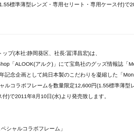
円(1.55標準薄型レンズ・専用セリート・専用ケース付)で20
ップ(本社:静岡葵区、社長:冨澤昌宏)は、
earShop「ALOOK(アルク)」にて宝島社のグッズ情報誌「M
周年記念企画として純日本製のこだわりを凝縮した「MonoM
シャルコラボフレームを数量限定12,600円(1.55標準薄
付)で2011年8月10日(水)より発売致します。
スペシャルコラボフレーム」