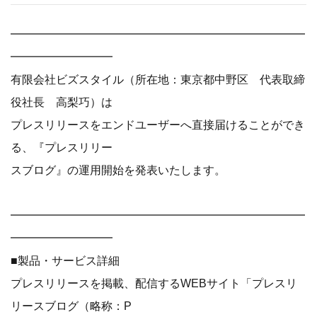
━━━━━━━━━━━━━━━━━━━━━━━━━━
━━━━━━━━━
有限会社ビズスタイル（所在地：東京都中野区 代表取締
役社長 高梨巧）は
プレスリリースをエンドユーザーへ直接届けることができ
る、『プレスリリー
スブログ』の運用開始を発表いたします。
━━━━━━━━━━━━━━━━━━━━━━━━━━
━━━━━━━━━
■製品・サービス詳細
プレスリリースを掲載、配信するWEBサイト「プレスリ
リースブログ（略称：P