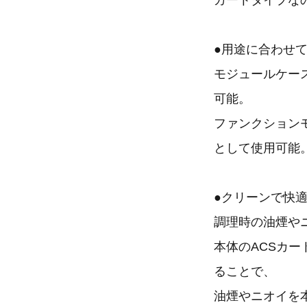
カートタイプな
●用途に合わせ
モジュールケー
可能。
ファンクション
として使用可能
●クリーンで快
調理時の油煙や
本体のACSカ
ることで、
油煙やニオイを