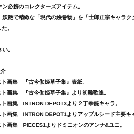
ァン必携のコレクターズアイテム。
、妖艶で精緻な「現代の絵巻物」を「士郎正宗キャラク
ました。
さい。
紹介
ラスト画集 『古今伽姫草子集』表紙。
ラスト画集 『古今伽姫草子集』より初雛歌逢。
ト画集 INTRON DEPOT3より２丁拳銃キャラ。
スト画集 INTRON DEPOT1よりアップルシード主要キ
スト画集 PIECES1よりドミニオンのアンナ&ユニ。