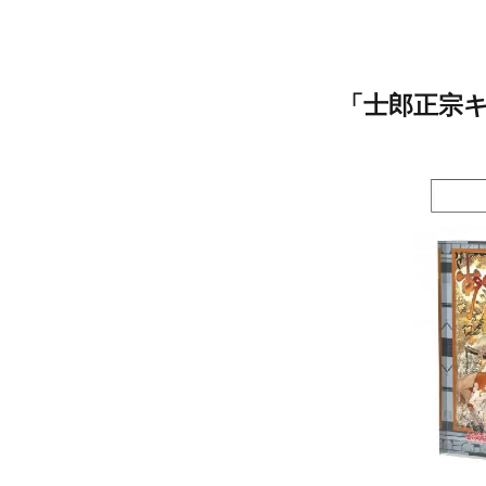
「士郎正宗キ