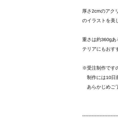
厚さ2cmのア
のイラストを美
重さは約360
テリアにもおす
※受注制作です
制作には10日
あらかじめご
----------------------