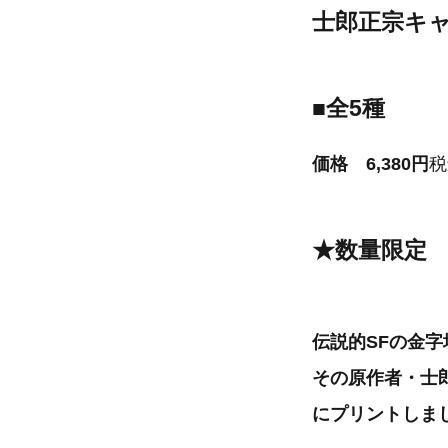
士郎正宗キャ
■全5種
価格 6,380円
税
★数量限定 
伝説的SFの金
その原作者・士
にプリントしま