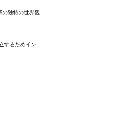
宗の独特の世界観
自立するためイン
。