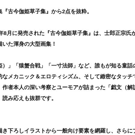
集『古今伽姫草子集』から2点を抜粋。
09年8月に発売された『古今伽姫草子集』は、士郎正宗氏
描いた渾身の大型画集！
姫）」「猿蟹合戦」「一寸法師」など、誰もが知る童話
的なメカニック＆エロティシズム、そして緻密なタッチ
、作者本人の深い考察とユーモアが詰まった「戯文（解
、読み応えも抜群です。
描き下ろしイラストから一般向け要素を網羅し、さらに