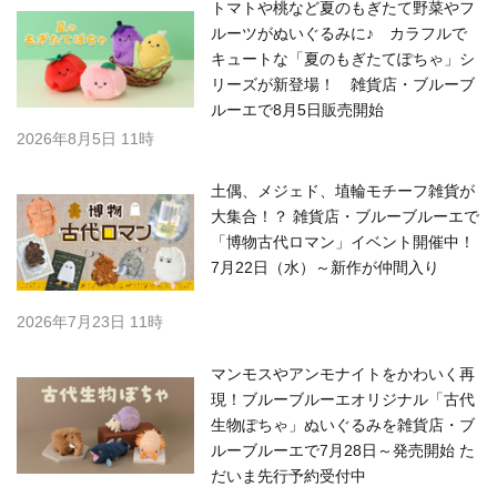
トマトや桃など夏のもぎたて野菜やフ
ルーツがぬいぐるみに♪ カラフルで
キュートな「夏のもぎたてぽちゃ」シ
リーズが新登場！ 雑貨店・ブルーブ
ルーエで8月5日販売開始
2026年8月5日 11時
土偶、メジェド、埴輪モチーフ雑貨が
大集合！？ 雑貨店・ブルーブルーエで
「博物古代ロマン」イベント開催中！
7月22日（水）～新作が仲間入り
2026年7月23日 11時
マンモスやアンモナイトをかわいく再
現！ブルーブルーエオリジナル「古代
生物ぽちゃ」ぬいぐるみを雑貨店・ブ
ルーブルーエで7月28日～発売開始 た
だいま先行予約受付中