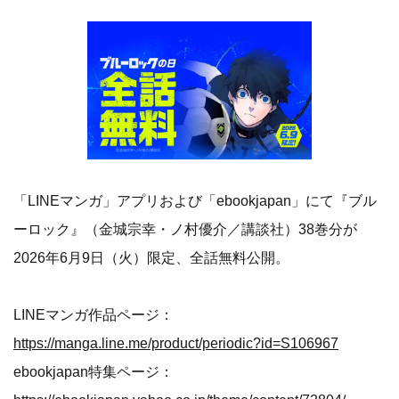
「LINEマンガ」アプリおよび「ebookjapan」にて『ブル
ーロック』（金城宗幸・ノ村優介／講談社）38巻分が
2026年6月9日（火）限定、全話無料公開。
LINEマンガ作品ページ：
https://manga.line.me/product/periodic?id=S106967
ebookjapan特集ページ：