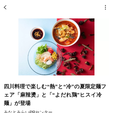
四川料理で楽しむ“熱”と“冷”の夏限定麺フ
ェア「麻辣燙」と「“よだれ鶏”ヒスイ冷
麺」が登場
みなとみらいPRセンター