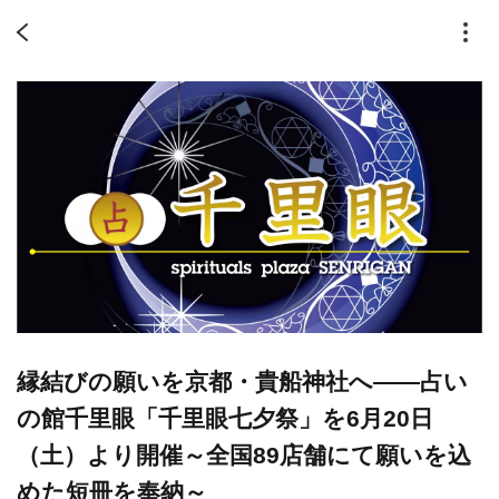
縁結びの願いを京都・貴船神社へ――占い
の館千里眼「千里眼七夕祭」を6月20日
（土）より開催～全国89店舗にて願いを込
めた短冊を奉納～