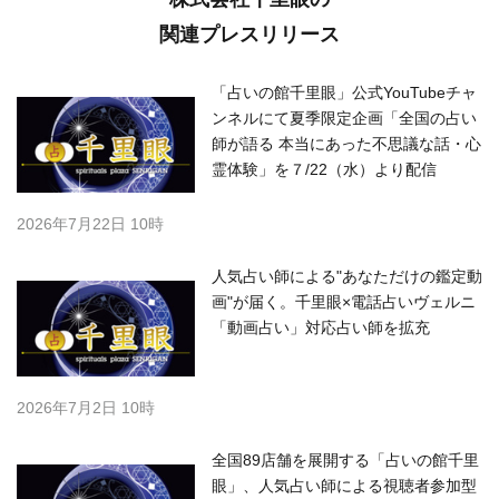
関連プレスリリース
「占いの館千里眼」公式YouTubeチャ
ンネルにて夏季限定企画「全国の占い
師が語る 本当にあった不思議な話・心
霊体験」を７/22（水）より配信
2026年7月22日 10時
人気占い師による"あなただけの鑑定動
画"が届く。千里眼×電話占いヴェルニ
「動画占い」対応占い師を拡充
2026年7月2日 10時
全国89店舗を展開する「占いの館千里
眼」、人気占い師による視聴者参加型