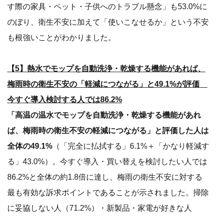
す際の家具・ペット・子供へのトラブル懸念」も53.0%に
のぼり、衛生不安に加えて「使いこなせるか」という不安
も根強いことがわかりました。
【5】熱水でモップを自動洗浄・乾燥する機能があれば、
梅雨時の衛生不安の「軽減につながる」と49.1%が評価
今すぐ導入検討する人では86.2%
「高温の温水でモップを自動洗浄・乾燥する機能があれ
ば、梅雨時の衛生不安の軽減につながる」と評価した人は
全体の49.1%
（「完全に払拭する」6.1%＋「かなり軽減す
る」43.0%）。今すぐ導入・買い替えを検討したい人では
86.2%と全体の約1.8倍に達し、梅雨の衛生不安に対する
最も有効な訴求ポイントであることが示されました。掃除
に妥協しない人（71.2%）・新製品・家電が好きな人