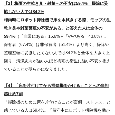
【3】梅雨の生乾き臭・雑菌への不安は59.4% 掃除に妥
協しない人では84.2%
梅雨時にロボット掃除機で床を水拭きする際、モップの生
乾き臭や雑菌繁殖の不安がある」と答えた人は全体の
59.4%
（「非常にある」15.6%＋「ややある」43.8%）。
保有者（67.4%）は非保有者（51.4%）より高く、掃除や
整理整頓に妥協したくない人では84.2%と全体を大きく上
回り、清潔志向が強い人ほど梅雨の衛生に強い不安を抱え
ていることが明らかになりました。
【4】「床を片付けてから掃除機をかける」ことへの負担
感は約7割
「掃除機のために床を片付けることが面倒・ストレス」と
感じている人は69.4%。「留守中にロボット掃除機を動か