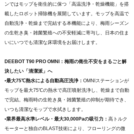
ンではモップを衛生的に保つ「高温洗浄・乾燥機能」を搭
載したロボット掃除機を展開しています。モップを高温で
自動洗浄・乾燥まで完結する本機能により、梅雨シーズン
の生乾き臭・雑菌繁殖への不安軽減に寄与し、日本の住ま
いにいつでも清潔な床環境をお届けします。
DEEBOT T90 PRO OMNI：梅雨の衛生不安をまるごと解
決したい「清潔派」へ
•
最大75℃熱水による自動高圧洗浄：
OMNIステーションが
モップを最大75℃の熱水で高圧噴射洗浄し、乾燥まで自動
で完結。梅雨時の生乾き臭・雑菌繁殖の抑制が期待でき、
いつも清潔なモップで水拭きします。
•
業界最高水準レベル・最大30,000Paの吸引力：
高トルク
モーターと独自のBLAST技術により、フローリングの微