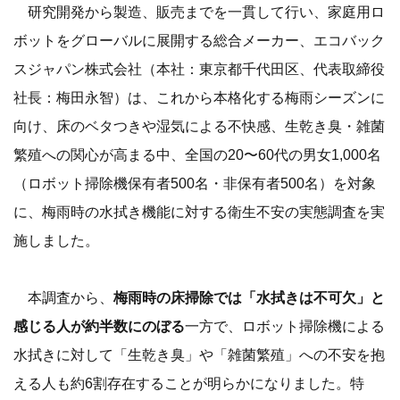
研究開発から製造、販売までを一貫して行い、家庭用ロ
ボットをグローバルに展開する総合メーカー、エコバック
スジャパン株式会社（本社：東京都千代田区、代表取締役
社長：梅田永智）は、これから本格化する梅雨シーズンに
向け、床のベタつきや湿気による不快感、生乾き臭・雑菌
繁殖への関心が高まる中、全国の20〜60代の男女1,000名
（ロボット掃除機保有者500名・非保有者500名）を対象
に、梅雨時の水拭き機能に対する衛生不安の実態調査を実
施しました。
本調査から、
梅雨時の床掃除では「水拭きは不可欠」と
感じる人が約半数にのぼる
一方で、ロボット掃除機による
水拭きに対して「生乾き臭」や「雑菌繁殖」への不安を抱
える人も約6割存在することが明らかになりました。特