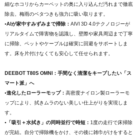
細なホコリからカーペットの奥に入り込んだ汚れまで徹底
除去。梅雨のベタつきも強力に吸い取ります。
•
AIが家中すみずみまで掃除：
AIVI 3D 4.0テクノロジーが
リアルタイムで障害物を認識し、壁際や家具周辺まで丁寧
に掃除、ペットやケーブルは確実に回避をサポートしま
す。床を片付けなくても安心して任せられます。
DEEBOT T80S OMNI：手間なく清潔をキープしたい「ス
マート派」へ
•
進化したローラーモップ：
高密度ナイロン製ローラーモ
ップにより、拭きムラのない美しい仕上がりを実現しま
す。
•
「吸引＋水拭き」の同時並行で時短：
1度の走行で床掃除
が完結。自分で掃除機をかけ、その後に雑巾がけをすると